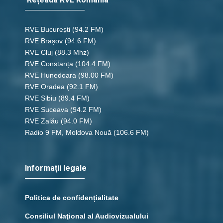
RVE București
(94.2 FM)
RVE Brașov (94.6 FM)
RVE Cluj
(88.3 Mhz)
RVE Constanța
(104.4 FM)
RVE Hunedoara
(98.00 FM)
RVE Oradea
(92.1 FM)
RVE Sibiu
(89.4 FM)
RVE Suceava
(94.2 FM)
RVE Zalău
(94.0 FM)
Radio 9 FM, Moldova Nouă
(106.6 FM)
Informații legale
Politica de confidențialitate
Consiliul Naţional al Audiovizualului