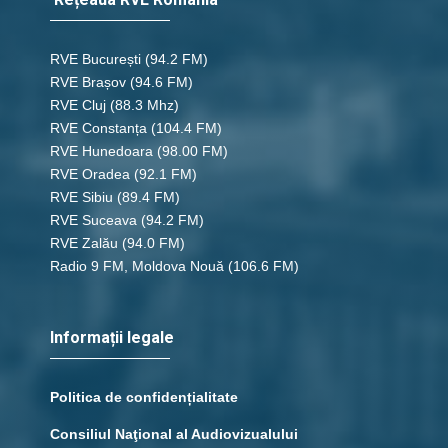
RVE București
(94.2 FM)
RVE Brașov (94.6 FM)
RVE Cluj
(88.3 Mhz)
RVE Constanța
(104.4 FM)
RVE Hunedoara
(98.00 FM)
RVE Oradea
(92.1 FM)
RVE Sibiu
(89.4 FM)
RVE Suceava
(94.2 FM)
RVE Zalău
(94.0 FM)
Radio 9 FM, Moldova Nouă
(106.6 FM)
Informații legale
Politica de confidențialitate
Consiliul Naţional al Audiovizualului