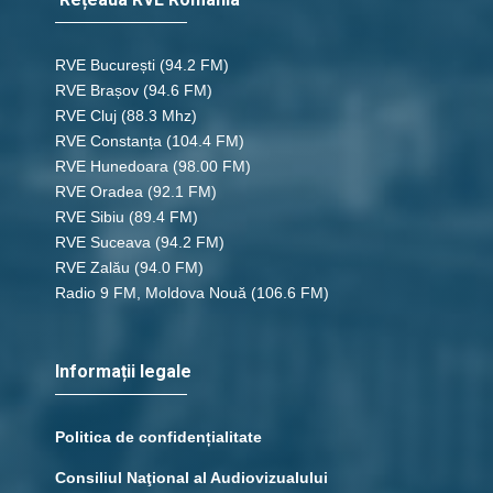
RVE București
(94.2 FM)
RVE Brașov (94.6 FM)
RVE Cluj
(88.3 Mhz)
RVE Constanța
(104.4 FM)
RVE Hunedoara
(98.00 FM)
RVE Oradea
(92.1 FM)
RVE Sibiu
(89.4 FM)
RVE Suceava
(94.2 FM)
RVE Zalău
(94.0 FM)
Radio 9 FM, Moldova Nouă
(106.6 FM)
Informații legale
Politica de confidențialitate
Consiliul Naţional al Audiovizualului