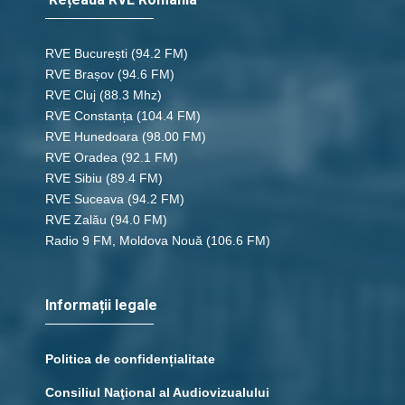
RVE București
(94.2 FM)
RVE Brașov (94.6 FM)
RVE Cluj
(88.3 Mhz)
RVE Constanța
(104.4 FM)
RVE Hunedoara
(98.00 FM)
RVE Oradea
(92.1 FM)
RVE Sibiu
(89.4 FM)
RVE Suceava
(94.2 FM)
RVE Zalău
(94.0 FM)
Radio 9 FM, Moldova Nouă
(106.6 FM)
Informații legale
Politica de confidențialitate
Consiliul Naţional al Audiovizualului