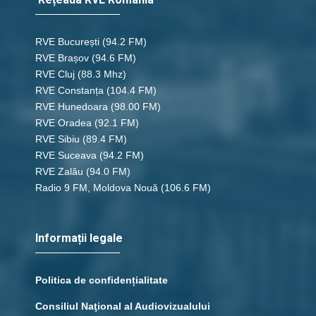
RVE București
(94.2 FM)
RVE Brașov (94.6 FM)
RVE Cluj
(88.3 Mhz)
RVE Constanța
(104.4 FM)
RVE Hunedoara
(98.00 FM)
RVE Oradea
(92.1 FM)
RVE Sibiu
(89.4 FM)
RVE Suceava
(94.2 FM)
RVE Zalău
(94.0 FM)
Radio 9 FM, Moldova Nouă
(106.6 FM)
Informații legale
Politica de confidențialitate
Consiliul Naţional al Audiovizualului