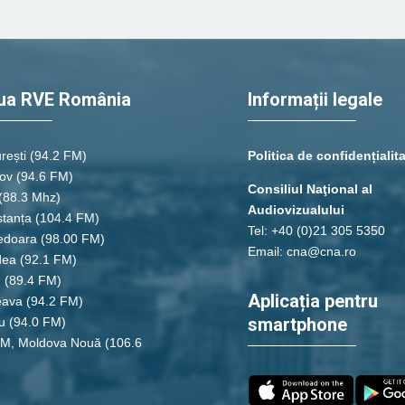
ua RVE România
Informații legale
rești
(94.2 FM)
Politica de confidențialit
ov (94.6 FM)
Consiliul Naţional al
(88.3 Mhz)
Audiovizualului
tanța
(104.4 FM)
Tel: +40 (0)21 305 5350
edoara
(98.00 FM)
Email: cna@cna.ro
dea
(92.1 FM)
u
(89.4 FM)
Aplicația pentru
eava
(94.2 FM)
smartphone
u
(94.0 FM)
FM, Moldova Nouă
(106.6