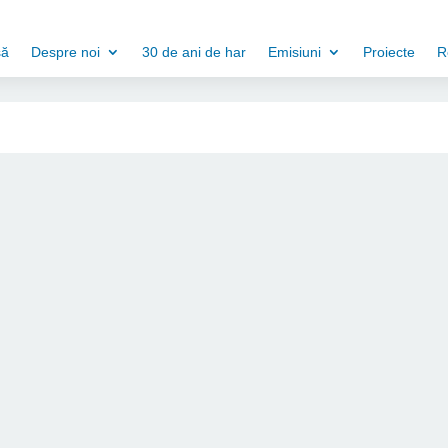
să
Despre noi
30 de ani de har
Emisiuni
Proiecte
R