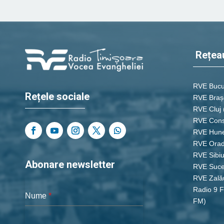
Rețea
RVE Bucu
Rețele sociale
RVE Braș
RVE Cluj
RVE Cons
RVE Hun
RVE Ora
RVE Sibi
Abonare newsletter
RVE Suc
RVE Zală
Radio 9 
Nume
*
FM)