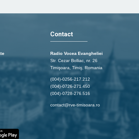
Contact
ate
Radio Vocea Evangheliei
Str. Cezar Bolliac, nr. 26
Timişoara, Timiş, Romania
(004)-0256-217.212
(004)-0726-271.450
(004)-0728-276.516
contact@rve-timisoara.ro