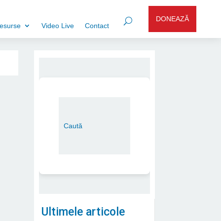
DONEAZĂ
esurse
Video Live
Contact
Ultimele articole