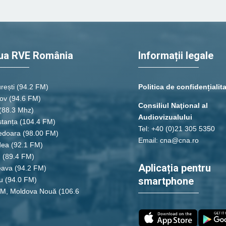
ua RVE România
Informații legale
rești
(94.2 FM)
Politica de confidențialit
ov (94.6 FM)
Consiliul Naţional al
(88.3 Mhz)
Audiovizualului
tanța
(104.4 FM)
Tel: +40 (0)21 305 5350
edoara
(98.00 FM)
Email: cna@cna.ro
dea
(92.1 FM)
u
(89.4 FM)
Aplicația pentru
eava
(94.2 FM)
smartphone
u
(94.0 FM)
FM, Moldova Nouă
(106.6