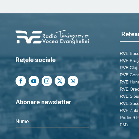
Rețea
RVE Bucu
Rețele sociale
RVE Braș
RVE Cluj
RVE Cons
RVE Hun
RVE Ora
RVE Sibi
Abonare newsletter
RVE Suc
RVE Zală
Radio 9 
Nume
*
FM)