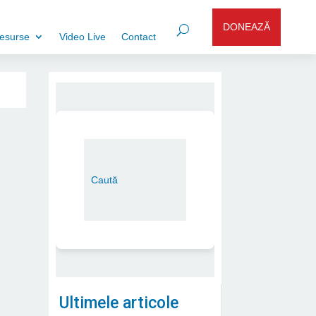
DONEAZĂ
esurse
Video Live
Contact
Ultimele articole