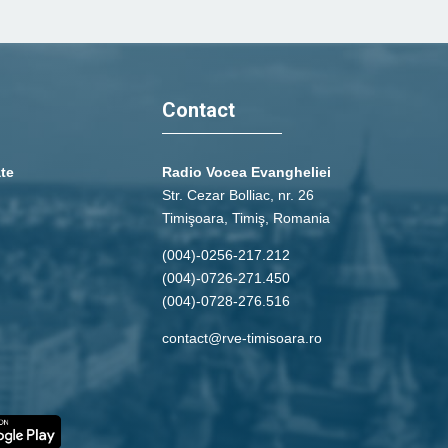
Contact
ate
Radio Vocea Evangheliei
Str. Cezar Bolliac, nr. 26
Timişoara, Timiş, Romania
(004)-0256-217.212
(004)-0726-271.450
(004)-0728-276.516
contact@rve-timisoara.ro