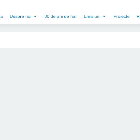
să
Despre noi
30 de ani de har
Emisiuni
Proiecte
R