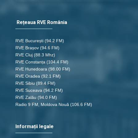
Rețeaua RVE România
RVE București
(94.2 FM)
RVE Brașov (94.6 FM)
RVE Cluj
(88.3 Mhz)
RVE Constanța
(104.4 FM)
RVE Hunedoara
(98.00 FM)
RVE Oradea
(92.1 FM)
RVE Sibiu
(89.4 FM)
RVE Suceava
(94.2 FM)
RVE Zalău
(94.0 FM)
Radio 9 FM, Moldova Nouă
(106.6 FM)
Informații legale