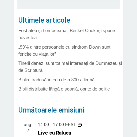
Ultimele articole
Fost ateu și homosexual, Becket Cook își spune
povestea
„99% dintre persoanele cu sindrom Down sunt
fericite cu viața lor”
Tinerii danezi sunt tot mai interesați de Dumnezeu și
de Scriptură
Biblia, tradusă în cea de-a 800-a limbă
Biblii distribuite lângă o școală, oprite de poliție
Următoarele emisiuni
aug.
14:00
-
17:00
EEST
7
Live cu Raluca