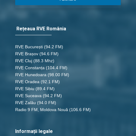
Rețeaua RVE România
RVE București
(94.2 FM)
RVE Brașov (94.6 FM)
RVE Cluj
(88.3 Mhz)
RVE Constanța
(104.4 FM)
RVE Hunedoara
(98.00 FM)
RVE Oradea
(92.1 FM)
RVE Sibiu
(89.4 FM)
RVE Suceava
(94.2 FM)
RVE Zalău
(94.0 FM)
Radio 9 FM, Moldova Nouă
(106.6 FM)
Informații legale