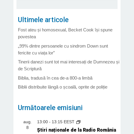
Ultimele articole
Fost ateu și homosexual, Becket Cook își spune
povestea
„99% dintre persoanele cu sindrom Down sunt
fericite cu viața lor”
Tinerii danezi sunt tot mai interesați de Dumnezeu și
de Scriptură
Biblia, tradusă în cea de-a 800-a limbă
Biblii distribuite lângă o școală, oprite de poliție
Următoarele emisiuni
aug.
13:00
-
13:15
EEST
8
Știri naționale de la Radio România