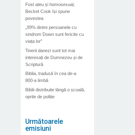
Fost ateu și homosexual,
Becket Cook își spune
povestea
„99% dintre persoanele cu
sindrom Down sunt fericite cu
viața lor”
Tinerii danezi sunt tot mai
interesați de Dumnezeu și de
Scriptură
Biblia, tradusă în cea de-a
800-a limbă
Biblii distribuite lângă o școală,
oprite de poliție
Următoarele
emisiuni