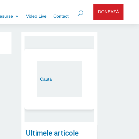
DONEAZĂ
esurse
Video Live
Contact
Ultimele articole