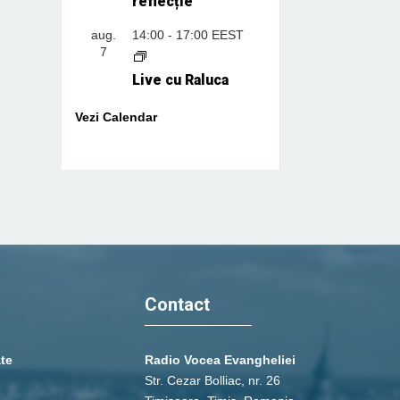
reflecție
aug.
14:00
-
17:00
EEST
7
Live cu Raluca
Vezi Calendar
Contact
ate
Radio Vocea Evangheliei
Str. Cezar Bolliac, nr. 26