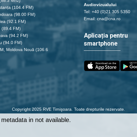
(88.3 Mhz)
Audiovizualului
tanța
(104.4 FM)
Tel: +40 (0)21 305 5350
edoara
(98.00 FM)
Email: cna@cna.ro
dea
(92.1 FM)
u
(89.4 FM)
Aplicația pentru
eava
(94.2 FM)
smartphone
u
(94.0 FM)
FM, Moldova Nouă
(106.6
Copyright 2025 RVE Timişoara. Toate drepturile rezervate.
metadata in not available.