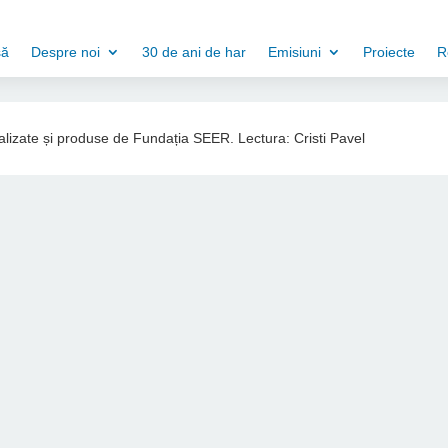
să
Despre noi
30 de ani de har
Emisiuni
Proiecte
R
ealizate și produse de Fundația SEER. Lectura: Cristi Pavel