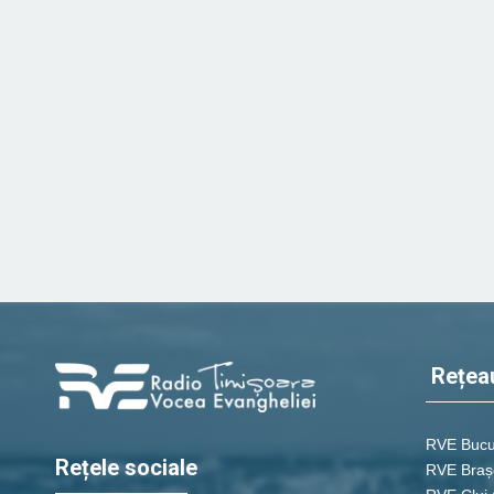
Rețea
RVE Bucu
Rețele sociale
RVE Braș