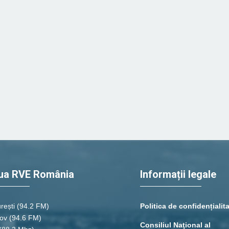
ua RVE România
Informații legale
rești
(94.2 FM)
Politica de confidențialit
ov (94.6 FM)
Consiliul Naţional al