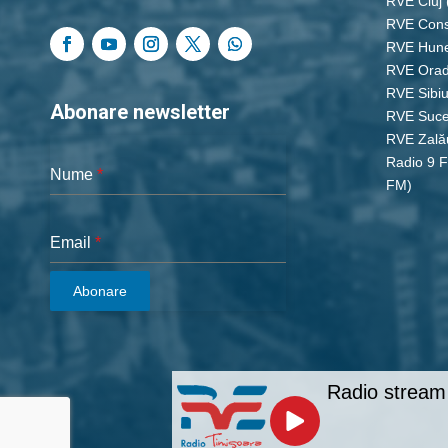
RVE Cluj
RVE Cons
RVE Hun
RVE Ora
RVE Sibi
Abonare newsletter
RVE Suc
RVE Zală
Radio 9 
Nume
*
FM)
Email
*
Abonare
Radio stream 