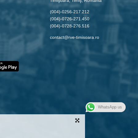
Timişoara, Timiş, Romania
(004)-0256-217.212
(004)-0726-271.450
(004)-0728-276.516
contact@rve-timisoara.ro
WhatsApp us