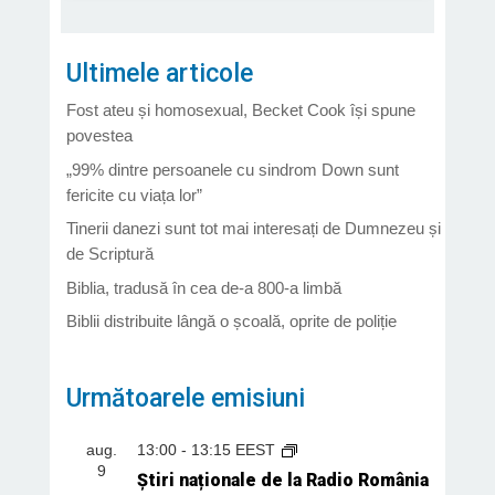
Ultimele articole
Fost ateu și homosexual, Becket Cook își spune
povestea
„99% dintre persoanele cu sindrom Down sunt
fericite cu viața lor”
Tinerii danezi sunt tot mai interesați de Dumnezeu și
de Scriptură
Biblia, tradusă în cea de-a 800-a limbă
Biblii distribuite lângă o școală, oprite de poliție
Următoarele emisiuni
aug.
13:00
-
13:15
EEST
9
Știri naționale de la Radio România