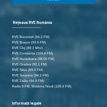
Rețeaua RVE România
RVE București
(94.2 FM)
RVE Brașov (94.6 FM)
RVE Cluj
(88.3 Mhz)
RVE Constanța
(104.4 FM)
RVE Hunedoara
(98.00 FM)
RVE Oradea
(92.1 FM)
RVE Sibiu
(89.4 FM)
RVE Suceava
(94.2 FM)
RVE Zalău
(94.0 FM)
Radio 9 FM, Moldova Nouă
(106.6 FM)
Informații legale