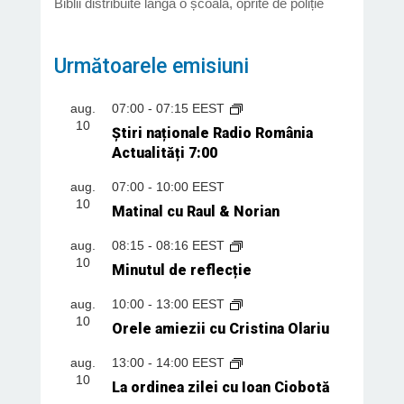
Biblii distribuite lângă o școală, oprite de poliție
Următoarele emisiuni
aug.
07:00
-
07:15
EEST
10
Știri naționale Radio România
Actualități 7:00
aug.
07:00
-
10:00
EEST
10
Matinal cu Raul & Norian
aug.
08:15
-
08:16
EEST
10
Minutul de reflecție
aug.
10:00
-
13:00
EEST
10
Orele amiezii cu Cristina Olariu
aug.
13:00
-
14:00
EEST
10
La ordinea zilei cu Ioan Ciobotă