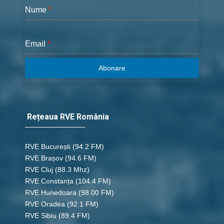
Nume
*
Email
*
Abonare
Rețeaua RVE România
RVE București
(94.2 FM)
RVE Brașov (94.6 FM)
RVE Cluj
(88.3 Mhz)
RVE Constanța
(104.4 FM)
RVE Hunedoara
(98.00 FM)
RVE Oradea
(92.1 FM)
RVE Sibiu
(89.4 FM)