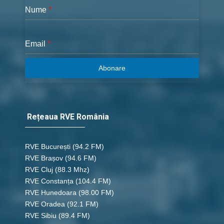
Nume
*
Email
*
Abonare
Rețeaua RVE România
RVE București
(94.2 FM)
RVE Brașov (94.6 FM)
RVE Cluj
(88.3 Mhz)
RVE Constanța
(104.4 FM)
RVE Hunedoara
(98.00 FM)
RVE Oradea
(92.1 FM)
RVE Sibiu
(89.4 FM)