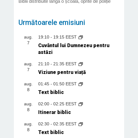
Biblii distribuite lângă o școală, oprite de poliție
Următoarele emisiuni
aug.
19:10
-
19:15
EEST
7
Cuvântul lui Dumnezeu pentru
astăzi
aug.
21:10
-
21:35
EEST
7
Viziune pentru viață
aug.
01:45
-
01:50
EEST
8
Text biblic
aug.
02:00
-
02:25
EEST
8
Itinerar biblic
aug.
02:30
-
02:35
EEST
8
Text biblic