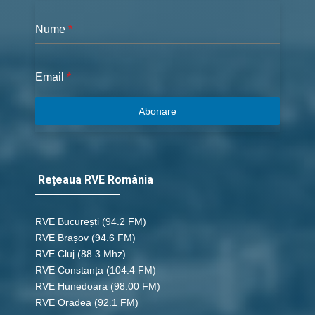
Nume
*
Email
*
Abonare
Rețeaua RVE România
RVE București
(94.2 FM)
RVE Brașov (94.6 FM)
RVE Cluj
(88.3 Mhz)
RVE Constanța
(104.4 FM)
RVE Hunedoara
(98.00 FM)
RVE Oradea
(92.1 FM)