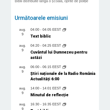
Biblii distribuite lângă o școală, oprite de poliție
Următoarele emisiuni
aug.
04:00
-
04:05
EEST
9
Text biblic
aug.
04:20
-
04:25
EEST
9
Cuvântul lui Dumnezeu pentru
astăzi
aug.
06:00
-
06:15
EEST
9
Știri naționale de la Radio România
Actualități 6:00
aug.
14:00
-
14:01
EEST
9
Minutul de reflecție
aug.
16:30
-
16:35
EEST
9