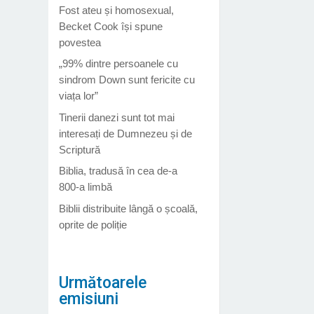
Fost ateu și homosexual,
Becket Cook își spune
povestea
„99% dintre persoanele cu
sindrom Down sunt fericite cu
viața lor”
Tinerii danezi sunt tot mai
interesați de Dumnezeu și de
Scriptură
Biblia, tradusă în cea de-a
800-a limbă
Biblii distribuite lângă o școală,
oprite de poliție
Următoarele
emisiuni