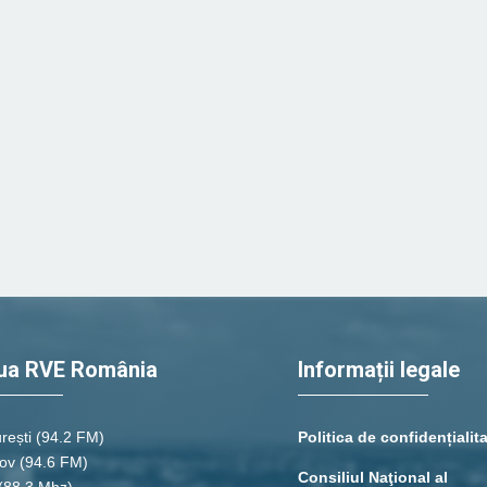
ua RVE România
Informații legale
rești
(94.2 FM)
Politica de confidențialit
ov (94.6 FM)
Consiliul Naţional al
(88.3 Mhz)