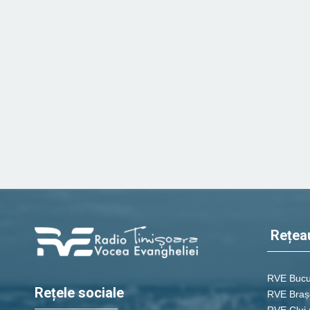
Rețea
RVE Bucu
Rețele sociale
RVE Braș
RVE Cluj