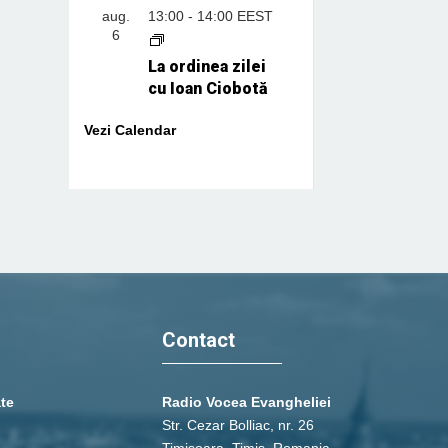
aug.
13:00
-
14:00
EEST
6
La ordinea zilei
cu Ioan Ciobotă
Vezi Calendar
Contact
ate
Radio Vocea Evangheliei
Str. Cezar Bolliac, nr. 26
Timişoara, Timiş, Romania