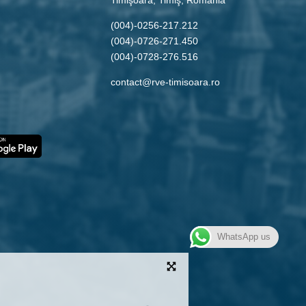
(004)-0256-217.212
(004)-0726-271.450
(004)-0728-276.516
contact@rve-timisoara.ro
WhatsApp us