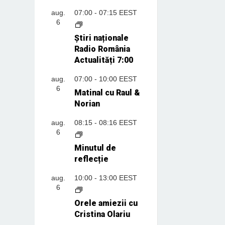
aug.
07:00
-
07:15
EEST
6
Știri naționale
Radio România
Actualități 7:00
aug.
07:00
-
10:00
EEST
6
Matinal cu Raul &
Norian
aug.
08:15
-
08:16
EEST
6
Minutul de
reflecție
aug.
10:00
-
13:00
EEST
6
Orele amiezii cu
Cristina Olariu