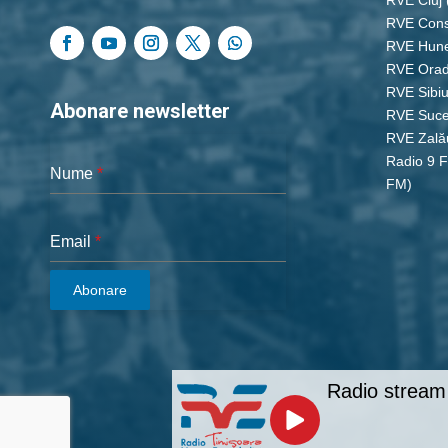
RVE Cons
RVE Hun
RVE Ora
RVE Sibi
Abonare newsletter
RVE Suc
RVE Zală
Radio 9 
Nume
*
FM)
Email
*
Abonare
Radio stream 