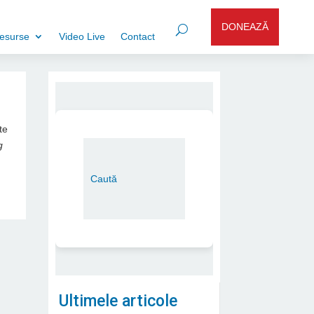
DONEAZĂ
esurse
Video Live
Contact
te
g
Ultimele articole