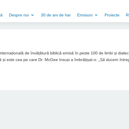
să
Despre noi
30 de ani de har
Emisiuni
Proiecte
R
 internațională de învățătură biblică emisă în peste 100 de limbi și dialec
 și este cea pe care Dr. McGee însuși a îmbrățișat-o: „
Să ducem între