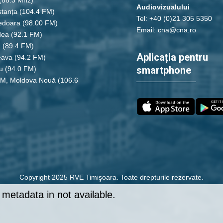
Audiovizualului
tanța
(104.4 FM)
Tel: +40 (0)21 305 5350
edoara
(98.00 FM)
Email: cna@cna.ro
dea
(92.1 FM)
u
(89.4 FM)
Aplicația pentru
eava
(94.2 FM)
smartphone
u
(94.0 FM)
FM, Moldova Nouă
(106.6
Copyright 2025 RVE Timişoara. Toate drepturile rezervate.
metadata in not available.