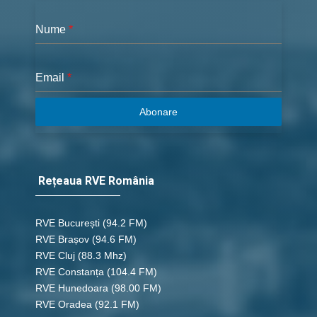
Nume
*
Email
*
Abonare
Rețeaua RVE România
RVE București
(94.2 FM)
RVE Brașov (94.6 FM)
RVE Cluj
(88.3 Mhz)
RVE Constanța
(104.4 FM)
RVE Hunedoara
(98.00 FM)
RVE Oradea
(92.1 FM)