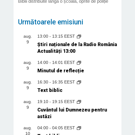
Biblii distribuite lângă o școală, oprite de poliție
Următoarele emisiuni
aug.
13:00
-
13:15
EEST
9
Știri naționale de la Radio România
Actualități 13:00
aug.
14:00
-
14:01
EEST
9
Minutul de reflecție
aug.
16:30
-
16:35
EEST
9
Text biblic
aug.
19:10
-
19:15
EEST
9
Cuvântul lui Dumnezeu pentru
astăzi
aug.
04:00
-
04:05
EEST
10