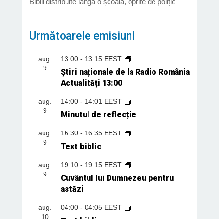
Biblii distribuite lângă o școală, oprite de poliție
Următoarele emisiuni
aug.
13:00
-
13:15
EEST
9
Știri naționale de la Radio România
Actualități 13:00
aug.
14:00
-
14:01
EEST
9
Minutul de reflecție
aug.
16:30
-
16:35
EEST
9
Text biblic
aug.
19:10
-
19:15
EEST
9
Cuvântul lui Dumnezeu pentru
astăzi
aug.
04:00
-
04:05
EEST
10