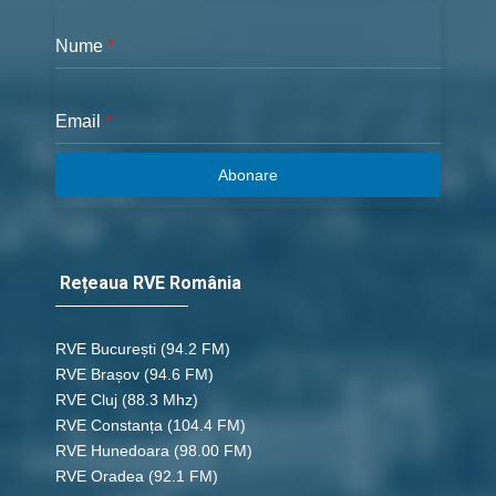
Nume
*
Email
*
Abonare
Rețeaua RVE România
RVE București
(94.2 FM)
RVE Brașov (94.6 FM)
RVE Cluj
(88.3 Mhz)
RVE Constanța
(104.4 FM)
RVE Hunedoara
(98.00 FM)
RVE Oradea
(92.1 FM)