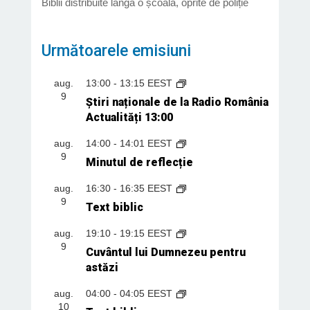
Biblii distribuite lângă o școală, oprite de poliție
Următoarele emisiuni
aug.
13:00
-
13:15
EEST
9
Știri naționale de la Radio România
Actualități 13:00
aug.
14:00
-
14:01
EEST
9
Minutul de reflecție
aug.
16:30
-
16:35
EEST
9
Text biblic
aug.
19:10
-
19:15
EEST
9
Cuvântul lui Dumnezeu pentru
astăzi
aug.
04:00
-
04:05
EEST
10