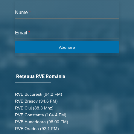
Nume
*
Email
*
Abonare
Rețeaua RVE România
RVE București
(94.2 FM)
RVE Brașov (94.6 FM)
RVE Cluj
(88.3 Mhz)
RVE Constanța
(104.4 FM)
RVE Hunedoara
(98.00 FM)
RVE Oradea
(92.1 FM)