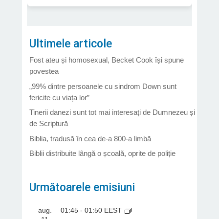
Ultimele articole
Fost ateu și homosexual, Becket Cook își spune
povestea
„99% dintre persoanele cu sindrom Down sunt
fericite cu viața lor”
Tinerii danezi sunt tot mai interesați de Dumnezeu și
de Scriptură
Biblia, tradusă în cea de-a 800-a limbă
Biblii distribuite lângă o școală, oprite de poliție
Următoarele emisiuni
aug.
01:45
-
01:50
EEST