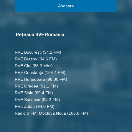
Abonare
Rețeaua RVE România
RVE București
(94.2 FM)
RVE Brașov (94.6 FM)
RVE Cluj
(88.3 Mhz)
RVE Constanța
(104.4 FM)
RVE Hunedoara
(98.00 FM)
RVE Oradea
(92.1 FM)
RVE Sibiu
(89.4 FM)
RVE Suceava
(94.2 FM)
RVE Zalău
(94.0 FM)
Radio 9 FM, Moldova Nouă
(106.6 FM)