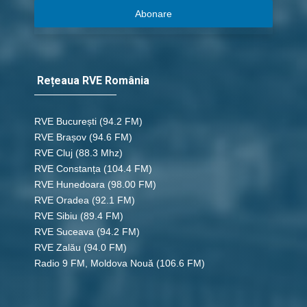
Abonare
Rețeaua RVE România
RVE București
(94.2 FM)
RVE Brașov (94.6 FM)
RVE Cluj
(88.3 Mhz)
RVE Constanța
(104.4 FM)
RVE Hunedoara
(98.00 FM)
RVE Oradea
(92.1 FM)
RVE Sibiu
(89.4 FM)
RVE Suceava
(94.2 FM)
RVE Zalău
(94.0 FM)
Radio 9 FM, Moldova Nouă
(106.6 FM)