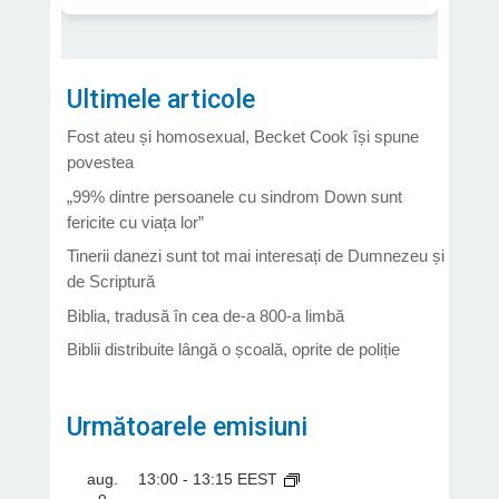
Ultimele articole
Fost ateu și homosexual, Becket Cook își spune
povestea
„99% dintre persoanele cu sindrom Down sunt
fericite cu viața lor”
Tinerii danezi sunt tot mai interesați de Dumnezeu și
de Scriptură
Biblia, tradusă în cea de-a 800-a limbă
Biblii distribuite lângă o școală, oprite de poliție
Următoarele emisiuni
aug.
13:00
-
13:15
EEST