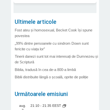
Ultimele articole
Fost ateu și homosexual, Becket Cook își spune
povestea
„99% dintre persoanele cu sindrom Down sunt
fericite cu viața lor”
Tinerii danezi sunt tot mai interesați de Dumnezeu și
de Scriptură
Biblia, tradusă în cea de-a 800-a limbă
Biblii distribuite lângă o școală, oprite de poliție
Următoarele emisiuni
aug.
21:10
-
21:35
EEST