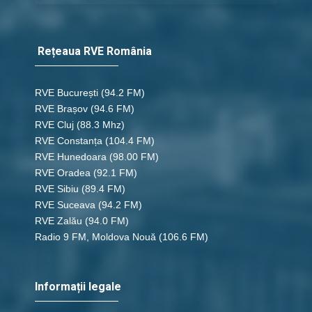
Rețeaua RVE România
RVE București
(94.2 FM)
RVE Brașov (94.6 FM)
RVE Cluj
(88.3 Mhz)
RVE Constanța
(104.4 FM)
RVE Hunedoara
(98.00 FM)
RVE Oradea
(92.1 FM)
RVE Sibiu
(89.4 FM)
RVE Suceava
(94.2 FM)
RVE Zalău
(94.0 FM)
Radio 9 FM, Moldova Nouă
(106.6 FM)
Informații legale