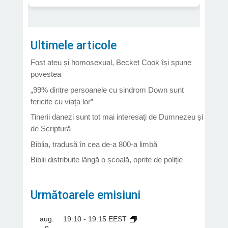
Ultimele articole
Fost ateu și homosexual, Becket Cook își spune
povestea
„99% dintre persoanele cu sindrom Down sunt
fericite cu viața lor”
Tinerii danezi sunt tot mai interesați de Dumnezeu și
de Scriptură
Biblia, tradusă în cea de-a 800-a limbă
Biblii distribuite lângă o școală, oprite de poliție
Următoarele emisiuni
aug.
19:10
-
19:15
EEST