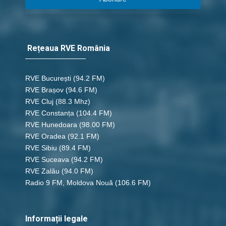
Rețeaua RVE România
RVE București
(94.2 FM)
RVE Brașov (94.6 FM)
RVE Cluj
(88.3 Mhz)
RVE Constanța
(104.4 FM)
RVE Hunedoara
(98.00 FM)
RVE Oradea
(92.1 FM)
RVE Sibiu
(89.4 FM)
RVE Suceava
(94.2 FM)
RVE Zalău
(94.0 FM)
Radio 9 FM, Moldova Nouă
(106.6 FM)
Informații legale