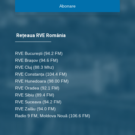
Abonare
Rețeaua RVE România
RVE București
(94.2 FM)
RVE Brașov (94.6 FM)
RVE Cluj
(88.3 Mhz)
RVE Constanța
(104.4 FM)
RVE Hunedoara
(98.00 FM)
RVE Oradea
(92.1 FM)
RVE Sibiu
(89.4 FM)
RVE Suceava
(94.2 FM)
RVE Zalău
(94.0 FM)
Radio 9 FM, Moldova Nouă
(106.6 FM)