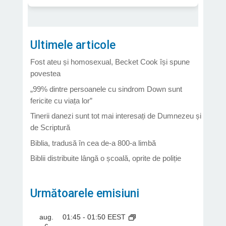
Ultimele articole
Fost ateu și homosexual, Becket Cook își spune
povestea
„99% dintre persoanele cu sindrom Down sunt
fericite cu viața lor”
Tinerii danezi sunt tot mai interesați de Dumnezeu și
de Scriptură
Biblia, tradusă în cea de-a 800-a limbă
Biblii distribuite lângă o școală, oprite de poliție
Următoarele emisiuni
aug.
01:45
-
01:50
EEST