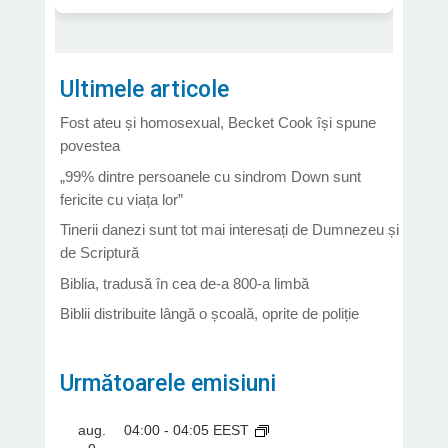
Ultimele articole
Fost ateu și homosexual, Becket Cook își spune
povestea
„99% dintre persoanele cu sindrom Down sunt
fericite cu viața lor”
Tinerii danezi sunt tot mai interesați de Dumnezeu și
de Scriptură
Biblia, tradusă în cea de-a 800-a limbă
Biblii distribuite lângă o școală, oprite de poliție
Următoarele emisiuni
aug.
04:00
-
04:05
EEST