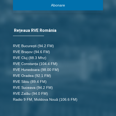
Abonare
Rețeaua RVE România
RVE București
(94.2 FM)
RVE Brașov (94.6 FM)
RVE Cluj
(88.3 Mhz)
RVE Constanța
(104.4 FM)
RVE Hunedoara
(98.00 FM)
RVE Oradea
(92.1 FM)
RVE Sibiu
(89.4 FM)
RVE Suceava
(94.2 FM)
RVE Zalău
(94.0 FM)
Radio 9 FM, Moldova Nouă
(106.6 FM)