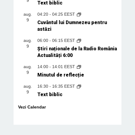
9
Text biblic
aug.
04:20
-
04:25
EEST
9
Cuvântul lui Dumnezeu pentru
astăzi
aug.
06:00
-
06:15
EEST
9
Știri naționale de la Radio România
Actualități 6:00
aug.
14:00
-
14:01
EEST
9
Minutul de reflecție
aug.
16:30
-
16:35
EEST
9
Text biblic
Vezi Calendar