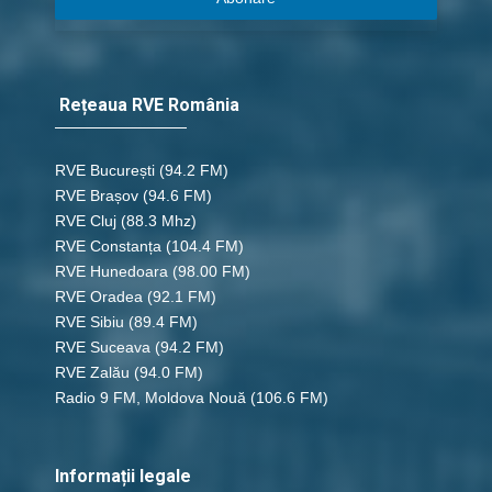
Rețeaua RVE România
RVE București
(94.2 FM)
RVE Brașov (94.6 FM)
RVE Cluj
(88.3 Mhz)
RVE Constanța
(104.4 FM)
RVE Hunedoara
(98.00 FM)
RVE Oradea
(92.1 FM)
RVE Sibiu
(89.4 FM)
RVE Suceava
(94.2 FM)
RVE Zalău
(94.0 FM)
Radio 9 FM, Moldova Nouă
(106.6 FM)
Informații legale