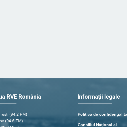
ua RVE România
Informații legale
rești
(94.2 FM)
Politica de confidențialit
ov (94.6 FM)
Consiliul Naţional al