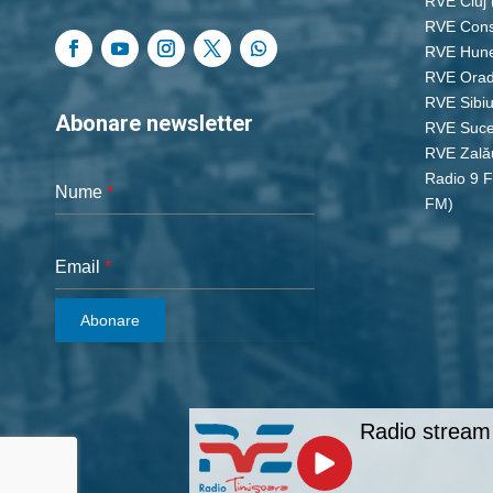
RVE Cluj
RVE Cons
RVE Hun
RVE Ora
RVE Sibi
Abonare newsletter
RVE Suc
RVE Zală
Radio 9 
Nume
*
FM)
Email
*
Abonare
Radio stream 