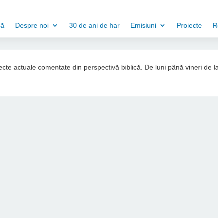
să
Despre noi
30 de ani de har
Emisiuni
Proiecte
R
ubiecte actuale comentate din perspectivă biblică. De luni până vineri de l