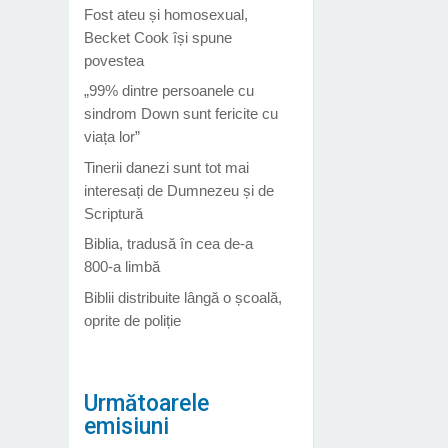
Fost ateu și homosexual,
Becket Cook își spune
povestea
„99% dintre persoanele cu
sindrom Down sunt fericite cu
viața lor”
Tinerii danezi sunt tot mai
interesați de Dumnezeu și de
Scriptură
Biblia, tradusă în cea de-a
800-a limbă
Biblii distribuite lângă o școală,
oprite de poliție
Următoarele
emisiuni