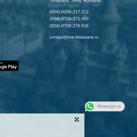
Timişoara, Timiş, Romania
(004)-0256-217.212
(004)-0726-271.450
(004)-0728-276.516
contact@rve-timisoara.ro
WhatsApp us