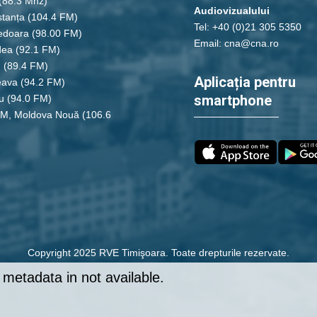
(88.3 Mhz)
Audiovizualului
tanța
(104.4 FM)
Tel: +40 (0)21 305 5350
edoara
(98.00 FM)
Email: cna@cna.ro
dea
(92.1 FM)
u
(89.4 FM)
Aplicația pentru
eava
(94.2 FM)
smartphone
u
(94.0 FM)
FM, Moldova Nouă
(106.6
Copyright 2025 RVE Timişoara. Toate drepturile rezervate.
metadata in not available.