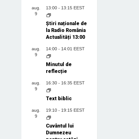
aug.
13:00
-
13:15
EEST
9
Știri naționale de
la Radio România
Actualități 13:00
aug.
14:00
-
14:01
EEST
9
Minutul de
reflecție
aug.
16:30
-
16:35
EEST
9
Text biblic
aug.
19:10
-
19:15
EEST
9
Cuvântul lui
Dumnezeu