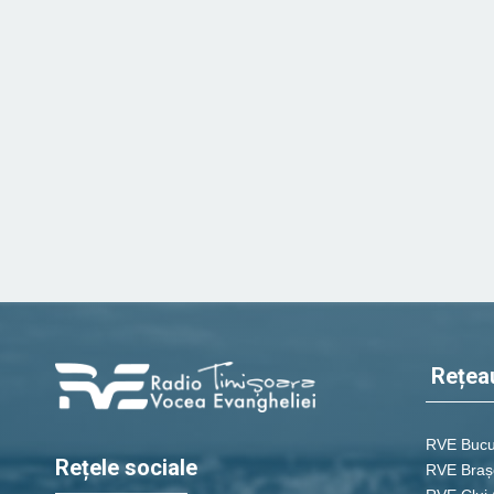
Rețea
RVE Bucu
Rețele sociale
RVE Braș