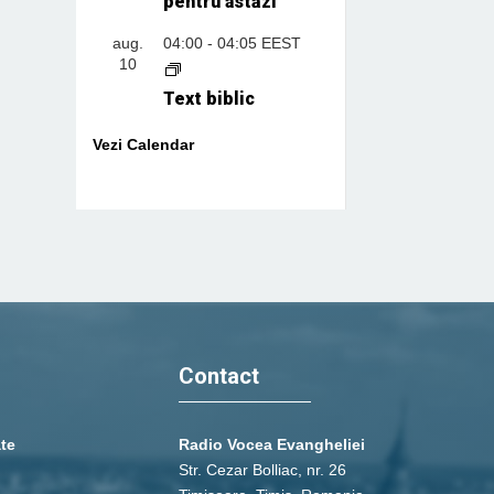
pentru astăzi
aug.
04:00
-
04:05
EEST
10
Text biblic
Vezi Calendar
Contact
ate
Radio Vocea Evangheliei
Str. Cezar Bolliac, nr. 26