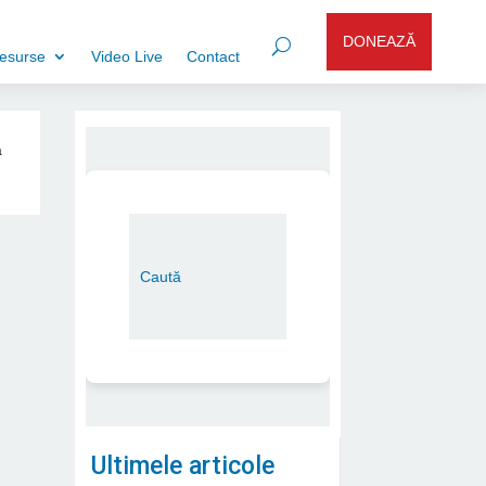
DONEAZĂ
esurse
Video Live
Contact
a
Ultimele articole