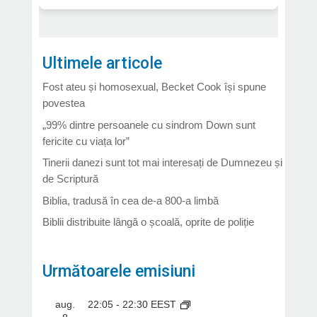
Ultimele articole
Fost ateu și homosexual, Becket Cook își spune
povestea
„99% dintre persoanele cu sindrom Down sunt
fericite cu viața lor”
Tinerii danezi sunt tot mai interesați de Dumnezeu și
de Scriptură
Biblia, tradusă în cea de-a 800-a limbă
Biblii distribuite lângă o școală, oprite de poliție
Următoarele emisiuni
aug.
22:05
-
22:30
EEST