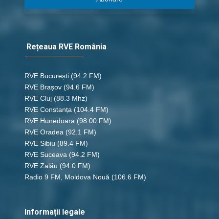
Rețeaua RVE România
RVE București
(94.2 FM)
RVE Brașov (94.6 FM)
RVE Cluj
(88.3 Mhz)
RVE Constanța
(104.4 FM)
RVE Hunedoara
(98.00 FM)
RVE Oradea
(92.1 FM)
RVE Sibiu
(89.4 FM)
RVE Suceava
(94.2 FM)
RVE Zalău
(94.0 FM)
Radio 9 FM, Moldova Nouă
(106.6 FM)
Informații legale