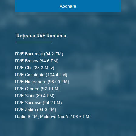
Abonare
Rețeaua RVE România
RVE București
(94.2 FM)
RVE Brașov (94.6 FM)
RVE Cluj
(88.3 Mhz)
RVE Constanța
(104.4 FM)
RVE Hunedoara
(98.00 FM)
RVE Oradea
(92.1 FM)
RVE Sibiu
(89.4 FM)
RVE Suceava
(94.2 FM)
RVE Zalău
(94.0 FM)
Radio 9 FM, Moldova Nouă
(106.6 FM)