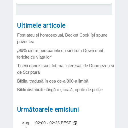
Ultimele articole
Fost ateu și homosexual, Becket Cook își spune
povestea
„99% dintre persoanele cu sindrom Down sunt
fericite cu viața lor”
Tinerii danezi sunt tot mai interesați de Dumnezeu și
de Scriptură
Biblia, tradusă în cea de-a 800-a limbă
Biblii distribuite lângă o școală, oprite de poliție
Următoarele emisiuni
aug.
02:00
-
02:25
EEST