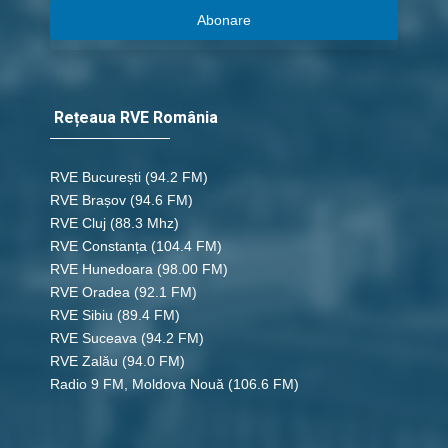
Abonare
Rețeaua RVE România
RVE București
(94.2 FM)
RVE Brașov (94.6 FM)
RVE Cluj
(88.3 Mhz)
RVE Constanța
(104.4 FM)
RVE Hunedoara
(98.00 FM)
RVE Oradea
(92.1 FM)
RVE Sibiu
(89.4 FM)
RVE Suceava
(94.2 FM)
RVE Zalău
(94.0 FM)
Radio 9 FM, Moldova Nouă
(106.6 FM)