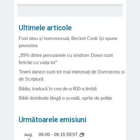
Ultimele articole
Fost ateu și homosexual, Becket Cook își spune
povestea
„99% dintre persoanele cu sindrom Down sunt
fericite cu viața lor”
Tinerii danezi sunt tot mai interesați de Dumnezeu și
de Scriptură
Biblia, tradusă în cea de-a 800-a limbă
Biblii distribuite lângă o școală, oprite de poliție
Următoarele emisiuni
aug.
06:00
-
06:15
EEST