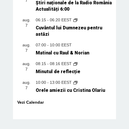
7
Știri naționale de la Radio România
Actualități 6:00
aug.
06:15
-
06:20
EEST
7
Cuvântul lui Dumnezeu pentru
astăzi
aug.
07:00
-
10:00
EEST
7
Matinal cu Raul & Norian
aug.
08:15
-
08:16
EEST
7
Minutul de reflecție
aug.
10:00
-
13:00
EEST
7
Orele amiezii cu Cristina Olariu
Vezi Calendar