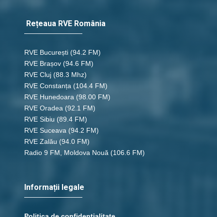
Rețeaua RVE România
RVE București
(94.2 FM)
RVE Brașov (94.6 FM)
RVE Cluj
(88.3 Mhz)
RVE Constanța
(104.4 FM)
RVE Hunedoara
(98.00 FM)
RVE Oradea
(92.1 FM)
RVE Sibiu
(89.4 FM)
RVE Suceava
(94.2 FM)
RVE Zalău
(94.0 FM)
Radio 9 FM, Moldova Nouă
(106.6 FM)
Informații legale
Politica de confidențialitate