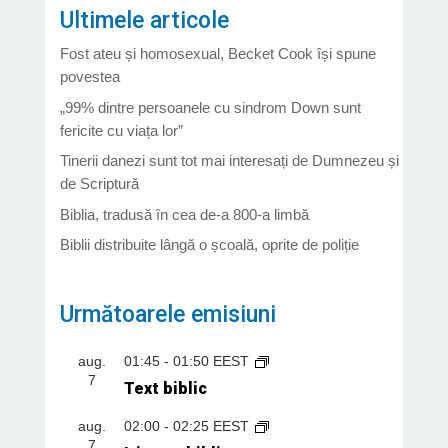
Ultimele articole
Fost ateu și homosexual, Becket Cook își spune
povestea
„99% dintre persoanele cu sindrom Down sunt
fericite cu viața lor”
Tinerii danezi sunt tot mai interesați de Dumnezeu și
de Scriptură
Biblia, tradusă în cea de-a 800-a limbă
Biblii distribuite lângă o școală, oprite de poliție
Următoarele emisiuni
aug.
01:45
-
01:50
EEST
7
Text biblic
aug.
02:00
-
02:25
EEST
7