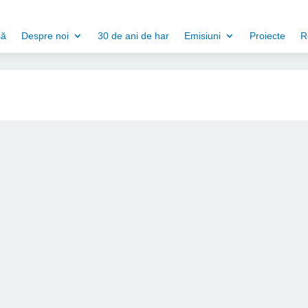
să
Despre noi
30 de ani de har
Emisiuni
Proiecte
R