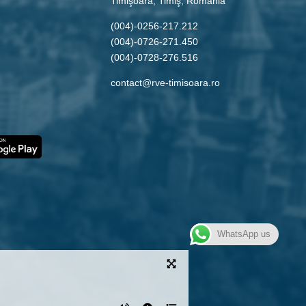
Timişoara, Timiş, Romania
(004)-0256-217.212
(004)-0726-271.450
(004)-0728-276.516
contact@rve-timisoara.ro
WhatsApp us