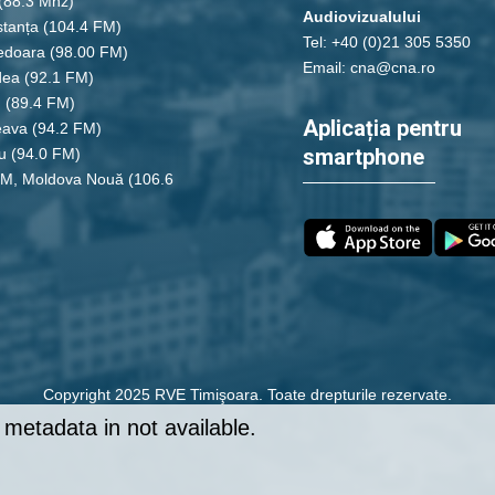
(88.3 Mhz)
Audiovizualului
tanța
(104.4 FM)
Tel: +40 (0)21 305 5350
edoara
(98.00 FM)
Email: cna@cna.ro
dea
(92.1 FM)
u
(89.4 FM)
Aplicația pentru
eava
(94.2 FM)
smartphone
u
(94.0 FM)
FM, Moldova Nouă
(106.6
Copyright 2025 RVE Timişoara. Toate drepturile rezervate.
metadata in not available.