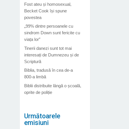
Fost ateu și homosexual,
Becket Cook își spune
povestea
„99% dintre persoanele cu
sindrom Down sunt fericite cu
viața lor”
Tinerii danezi sunt tot mai
interesați de Dumnezeu și de
Scriptură
Biblia, tradusă în cea de-a
800-a limbă
Biblii distribuite lângă o școală,
oprite de poliție
Următoarele
emisiuni