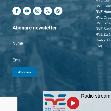
RVE Cluj
RVE Cons
RVE Hun
RVE Ora
RVE Sibi
Abonare newsletter
RVE Suc
RVE Zală
Radio 9 
Nume
*
FM)
Email
*
Abonare
Radio stream 