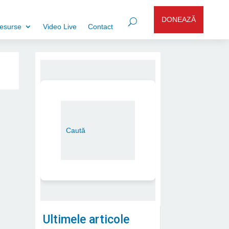
DONEAZĂ
esurse
Video Live
Contact
Ultimele articole