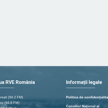
ua RVE România
Informații legale
rești
(94.2 FM)
Politica de confidențialit
ov (94.6 FM)
Consiliul Naţional al