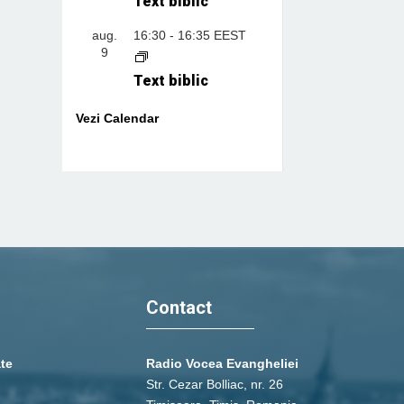
Text biblic
aug.
16:30
-
16:35
EEST
9
Text biblic
Vezi Calendar
Contact
ate
Radio Vocea Evangheliei
Str. Cezar Bolliac, nr. 26