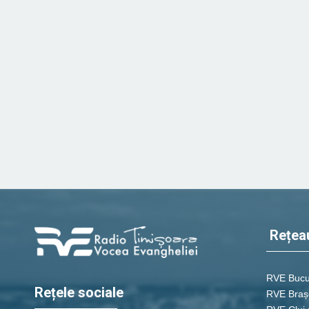
Rețea
RVE Bucu
Rețele sociale
RVE Braș