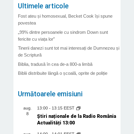
Ultimele articole
Fost ateu și homosexual, Becket Cook își spune
povestea
„99% dintre persoanele cu sindrom Down sunt
fericite cu viața lor”
Tinerii danezi sunt tot mai interesați de Dumnezeu și
de Scriptură
Biblia, tradusă în cea de-a 800-a limbă
Biblii distribuite lângă o școală, oprite de poliție
Următoarele emisiuni
aug.
13:00
-
13:15
EEST
8
Știri naționale de la Radio România
Actualități 13:00
aug.
14:00
-
14:01
EEST