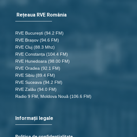
Rețeaua RVE România
RVE București
(94.2 FM)
RVE Brașov (94.6 FM)
RVE Cluj
(88.3 Mhz)
RVE Constanța
(104.4 FM)
RVE Hunedoara
(98.00 FM)
RVE Oradea
(92.1 FM)
RVE Sibiu
(89.4 FM)
RVE Suceava
(94.2 FM)
RVE Zalău
(94.0 FM)
Radio 9 FM, Moldova Nouă
(106.6 FM)
Informații legale
Politica de confidențialitate