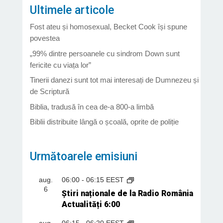
Ultimele articole
Fost ateu și homosexual, Becket Cook își spune
povestea
„99% dintre persoanele cu sindrom Down sunt
fericite cu viața lor”
Tinerii danezi sunt tot mai interesați de Dumnezeu și
de Scriptură
Biblia, tradusă în cea de-a 800-a limbă
Biblii distribuite lângă o școală, oprite de poliție
Următoarele emisiuni
aug.
06:00
-
06:15
EEST
6
Știri naționale de la Radio România
Actualități 6:00
aug.
06:15
-
06:20
EEST