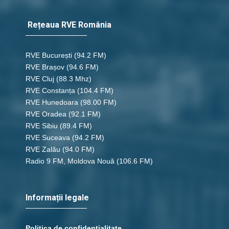
Rețeaua RVE România
RVE București
(94.2 FM)
RVE Brașov (94.6 FM)
RVE Cluj
(88.3 Mhz)
RVE Constanța
(104.4 FM)
RVE Hunedoara
(98.00 FM)
RVE Oradea
(92.1 FM)
RVE Sibiu
(89.4 FM)
RVE Suceava
(94.2 FM)
RVE Zalău
(94.0 FM)
Radio 9 FM, Moldova Nouă
(106.6 FM)
Informații legale
Politica de confidențialitate