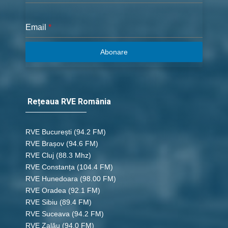
Email
*
Abonare
Rețeaua RVE România
RVE București
(94.2 FM)
RVE Brașov (94.6 FM)
RVE Cluj
(88.3 Mhz)
RVE Constanța
(104.4 FM)
RVE Hunedoara
(98.00 FM)
RVE Oradea
(92.1 FM)
RVE Sibiu
(89.4 FM)
RVE Suceava
(94.2 FM)
RVE Zalău
(94.0 FM)