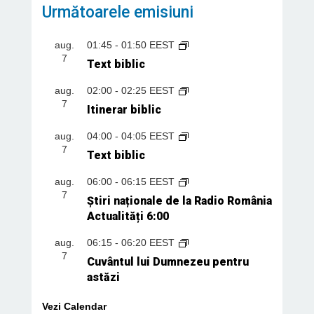
Următoarele emisiuni
aug.
01:45
-
01:50
EEST
7
Text biblic
aug.
02:00
-
02:25
EEST
7
Itinerar biblic
aug.
04:00
-
04:05
EEST
7
Text biblic
aug.
06:00
-
06:15
EEST
7
Știri naționale de la Radio România
Actualități 6:00
aug.
06:15
-
06:20
EEST
7
Cuvântul lui Dumnezeu pentru
astăzi
Vezi Calendar