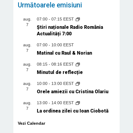
Următoarele emisiuni
aug.
07:00
-
07:15
EEST
7
Știri naționale Radio România
Actualități 7:00
aug.
07:00
-
10:00
EEST
7
Matinal cu Raul & Norian
aug.
08:15
-
08:16
EEST
7
Minutul de reflecție
aug.
10:00
-
13:00
EEST
7
Orele amiezii cu Cristina Olariu
aug.
13:00
-
14:00
EEST
7
La ordinea zilei cu Ioan Ciobotă
Vezi Calendar