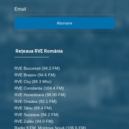
Email
*
Abonare
Rețeaua RVE România
RVE București
(94.2 FM)
RVE Brașov (94.6 FM)
RVE Cluj
(88.3 Mhz)
RVE Constanța
(104.4 FM)
RVE Hunedoara
(98.00 FM)
RVE Oradea
(92.1 FM)
RVE Sibiu
(89.4 FM)
RVE Suceava
(94.2 FM)
RVE Zalău
(94.0 FM)
Radio 9 FM, Moldova Nouă
(106.6 FM)