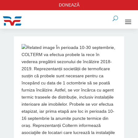
DONEAZĂ
În perioada 10-30 septembrie,
COLTERM va efectua probele la rece în
vederea pregătirii sezonului de încălzire 2018-
2019. Reprezentanții societății de termoficare
susțin că probele sunt necesare pentru ca
începând cu data de 1 octombrie să se poată
furniza încălzire. Astfel, se vor încărca cu agent
termic traseele de distribuție, inclusiv instalațiile
interioare ale imobilelor. Probele se vor efectua
etapizat, iar prima etapă are loc in perioada 10-
16 septembrie la anumite puncte termice din
oraș. Reprezentanții Colterm informează
asociaţiile de locatari care lucrează la instalaţiile