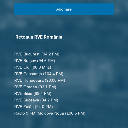
Abonare
Rețeaua RVE România
RVE București
(94.2 FM)
RVE Brașov (94.6 FM)
RVE Cluj
(88.3 Mhz)
RVE Constanța
(104.4 FM)
RVE Hunedoara
(98.00 FM)
RVE Oradea
(92.1 FM)
RVE Sibiu
(89.4 FM)
RVE Suceava
(94.2 FM)
RVE Zalău
(94.0 FM)
Radio 9 FM, Moldova Nouă
(106.6 FM)