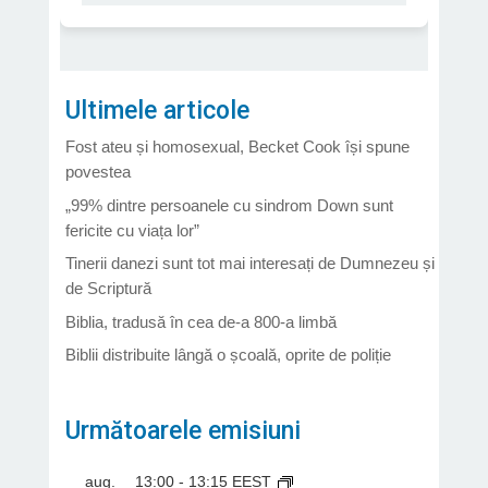
Ultimele articole
Fost ateu și homosexual, Becket Cook își spune
povestea
„99% dintre persoanele cu sindrom Down sunt
fericite cu viața lor”
Tinerii danezi sunt tot mai interesați de Dumnezeu și
de Scriptură
Biblia, tradusă în cea de-a 800-a limbă
Biblii distribuite lângă o școală, oprite de poliție
Următoarele emisiuni
aug.
13:00
-
13:15
EEST