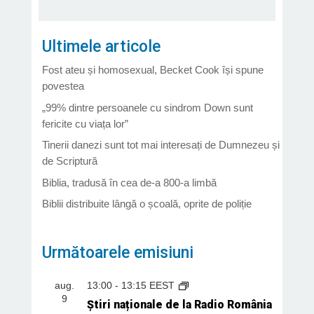
Ultimele articole
Fost ateu și homosexual, Becket Cook își spune
povestea
„99% dintre persoanele cu sindrom Down sunt
fericite cu viața lor”
Tinerii danezi sunt tot mai interesați de Dumnezeu și
de Scriptură
Biblia, tradusă în cea de-a 800-a limbă
Biblii distribuite lângă o școală, oprite de poliție
Următoarele emisiuni
aug.
13:00
-
13:15
EEST
9
Știri naționale de la Radio România