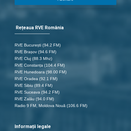
Rețeaua RVE România
RVE București
(94.2 FM)
RVE Brașov (94.6 FM)
RVE Cluj
(88.3 Mhz)
RVE Constanța
(104.4 FM)
RVE Hunedoara
(98.00 FM)
RVE Oradea
(92.1 FM)
RVE Sibiu
(89.4 FM)
RVE Suceava
(94.2 FM)
RVE Zalău
(94.0 FM)
Radio 9 FM, Moldova Nouă
(106.6 FM)
Informații legale