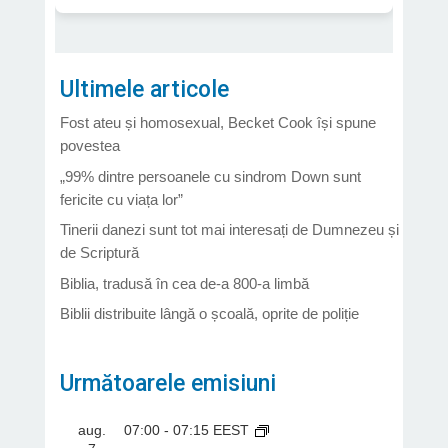
Ultimele articole
Fost ateu și homosexual, Becket Cook își spune
povestea
„99% dintre persoanele cu sindrom Down sunt
fericite cu viața lor”
Tinerii danezi sunt tot mai interesați de Dumnezeu și
de Scriptură
Biblia, tradusă în cea de-a 800-a limbă
Biblii distribuite lângă o școală, oprite de poliție
Următoarele emisiuni
aug.
07:00
-
07:15
EEST