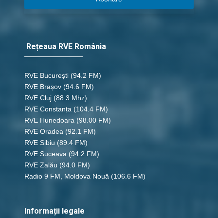
Rețeaua RVE România
RVE București
(94.2 FM)
RVE Brașov (94.6 FM)
RVE Cluj
(88.3 Mhz)
RVE Constanța
(104.4 FM)
RVE Hunedoara
(98.00 FM)
RVE Oradea
(92.1 FM)
RVE Sibiu
(89.4 FM)
RVE Suceava
(94.2 FM)
RVE Zalău
(94.0 FM)
Radio 9 FM, Moldova Nouă
(106.6 FM)
Informații legale