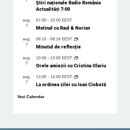
7
Știri naționale Radio România
Actualități 7:00
aug.
07:00
-
10:00
EEST
7
Matinal cu Raul & Norian
aug.
08:15
-
08:16
EEST
7
Minutul de reflecție
aug.
10:00
-
13:00
EEST
7
Orele amiezii cu Cristina Olariu
aug.
13:00
-
14:00
EEST
7
La ordinea zilei cu Ioan Ciobotă
Vezi Calendar