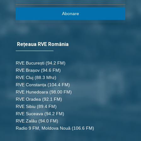
Abonare
Rețeaua RVE România
RVE București
(94.2 FM)
RVE Brașov (94.6 FM)
RVE Cluj
(88.3 Mhz)
RVE Constanța
(104.4 FM)
RVE Hunedoara
(98.00 FM)
RVE Oradea
(92.1 FM)
RVE Sibiu
(89.4 FM)
RVE Suceava
(94.2 FM)
RVE Zalău
(94.0 FM)
Radio 9 FM, Moldova Nouă
(106.6 FM)