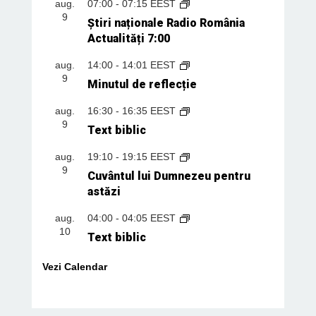
aug.
07:00
-
07:15
EEST
9
Știri naționale Radio România
Actualități 7:00
aug.
14:00
-
14:01
EEST
9
Minutul de reflecție
aug.
16:30
-
16:35
EEST
9
Text biblic
aug.
19:10
-
19:15
EEST
9
Cuvântul lui Dumnezeu pentru
astăzi
aug.
04:00
-
04:05
EEST
10
Text biblic
Vezi Calendar