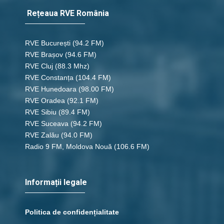
Rețeaua RVE România
RVE București
(94.2 FM)
RVE Brașov (94.6 FM)
RVE Cluj
(88.3 Mhz)
RVE Constanța
(104.4 FM)
RVE Hunedoara
(98.00 FM)
RVE Oradea
(92.1 FM)
RVE Sibiu
(89.4 FM)
RVE Suceava
(94.2 FM)
RVE Zalău
(94.0 FM)
Radio 9 FM, Moldova Nouă
(106.6 FM)
Informații legale
Politica de confidențialitate