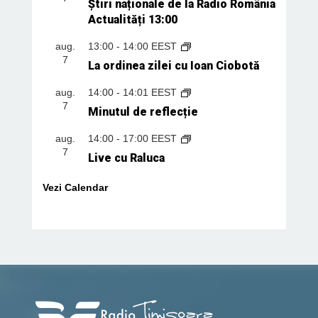
Știri naționale de la Radio România
Actualități 13:00
aug.
13:00
-
14:00
EEST
7
La ordinea zilei cu Ioan Ciobotă
aug.
14:00
-
14:01
EEST
7
Minutul de reflecție
aug.
14:00
-
17:00
EEST
7
Live cu Raluca
Vezi Calendar