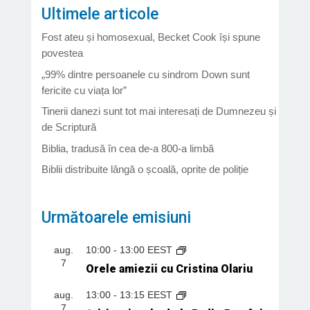
Ultimele articole
Fost ateu și homosexual, Becket Cook își spune
povestea
„99% dintre persoanele cu sindrom Down sunt
fericite cu viața lor”
Tinerii danezi sunt tot mai interesați de Dumnezeu și
de Scriptură
Biblia, tradusă în cea de-a 800-a limbă
Biblii distribuite lângă o școală, oprite de poliție
Următoarele emisiuni
aug.
10:00
-
13:00
EEST
7
Orele amiezii cu Cristina Olariu
aug.
13:00
-
13:15
EEST
7